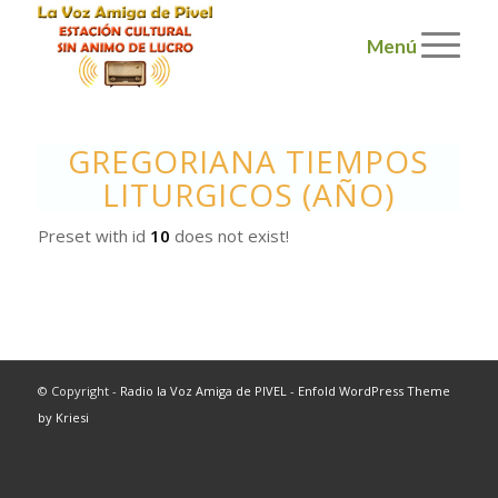
Menú
GREGORIANA TIEMPOS
LITURGICOS (AÑO)
Preset with id
10
does not exist!
© Copyright -
Radio la Voz Amiga de PIVEL
-
Enfold WordPress Theme
by Kriesi